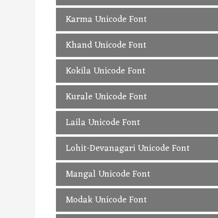
Kalam Unicode Hindi Font, Free Downlo
Karma Unicode Font
Karma Unicode Hindi Font, Free Downlo
Khand Unicode Font
Khand Unicode Hindi Font, Free Downlo
Kokila Unicode Font
Kokila Unicode Hindi Font, Free Downlo
Kurale Unicode Font
Kurale Unicode Hindi Font, Free Downlo
Laila Unicode Font
Laila Unicode Hindi Font, Free Downloa
Lohit-Devanagari Unicode Font
Lohit-Devanagari Unicode Hindi Font, 
Mangal Unicode Font
Mangal Unicode Hindi Font, Free Downl
Modak Unicode Font