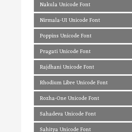
Modak Unicode Hindi Font, Free Downlo
Nakula Unicode Font
Nakula Unicode Hindi Font, Free Downl
Nirmala-UI Unicode Font
Nirmala-UI Unicode Hindi Font, Free D
Poppins Unicode Font
Poppins Unicode Hindi Font, Free Down
Pragati Unicode Font
Pragati Unicode Hindi Font, Free Downl
Rajdhani Unicode Font
Rajdhani Unicode Hindi Font, Free Dow
Rhodium Libre Unicode Font
Rhodium Libre Unicode Hindi Font, Fre
Rozha-One Unicode Font
Rozha-One Unicode Hindi Font, Free Do
Sahadeva Unicode Font
Sahadeva Unicode Hindi Font, Free Dow
Sahitya Unicode Font