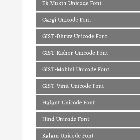
Eczar Unicode Hindi Font, Free Downlo
Ek Mukta Unicode Font
Ek Mukta Unicode Hindi Font, Free Dow
Gargi Unicode Font
Gargi Unicode Hindi Font, Free Downloa
GIST-Dhruv Unicode Font
GIST-Dhruv Unicode Hindi Font, Free D
GIST-Kishor Unicode Font
GIST-Kishor Unicode Hindi Font, Free D
GIST-Mohini Unicode Font
GIST-Mohini Unicode Hindi Font, Free 
GIST-Vinit Unicode Font
GIST-Vinit Unicode Hindi Font, Free Do
Halant Unicode Font
Halant Unicode Hindi Font, Free Downl
Hind Unicode Font
Hind Unicode Hindi Font, Free Downloa
Kalam Unicode Font