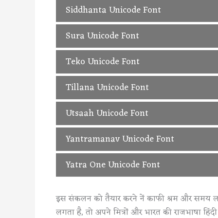
Sarpanch Unicode Hindi Font, Free Dow
Siddhanta Unicode Font
Siddhanta Unicode Hindi Font, Free Do
Sura Unicode Font
Sura Unicode Hindi Font, Free Downloa
Teko Unicode Font
Teko Unicode Hindi Font, Free Downloa
Tillana Unicode Font
Tillana Unicode Hindi Font, Free Downl
Utsaah Unicode Font
Utsaah Unicode Hindi Font, Free Downl
Yantramanav Unicode Font
Yantramanav Unicode Hindi Font, Free 
Yatra One Unicode Font
Yatra One Unicode Hindi Font, Free Do
इस संकलन को तैयार करने नें काफी श्रम और समय 
लगता है, तो अपने मित्रों और भारत की राजभाषा हिंदी 