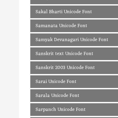
Sahitya Unicode Hindi Font, Free Downl
Sakal Bharti Unicode Font
Sakal Bharti Unicode Hindi Font, Free 
Samanata Unicode Font
Samanata Unicode Hindi Font, Free Dow
Samyak Devanagari Unicode Font
Samyak Devanagari Unicode Hindi Font,
Sanskrit text Unicode Font
Sanskrit text Unicode Hindi Font, Free
Sanskrit 2003 Unicode Font
Sanskrit 2003 Unicode Hindi Font, Free
Sarai Unicode Font
Sarai Unicode Hindi Font, Free Downloa
Sarala Unicode Font
Sarala Unicode Hindi Font, Free Downlo
Sarpanch Unicode Font