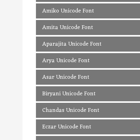
Akshar Unicode Hindi Font, Free Downl
Amiko Unicode Font
Amiko Unicode Hindi Font, Free Downlo
Amita Unicode Font
Amita Unicode Hindi Font, Free Downlo
Aparajita Unicode Font
Aparajita Unicode Hindi Font, Free Dow
Arya Unicode Font
Arya Unicode Hindi Font, Free Downloa
Asar Unicode Font
Asar Unicode Hindi Font, Free Downloa
Biryani Unicode Font
Biryani Unicode Hindi Font, Free Downl
Chandas Unicode Font
Chandas Unicode Hindi Font, Free Down
Eczar Unicode Font