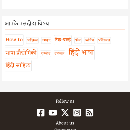
आपके पसंदीदा विषय
How to
टेक-वर्ल्ड
आदिकाल
कम्प्यूटर
फॉन्ट
ब्लॉगिंग
भक्तिकाल
हिंदी भाषा
भाषा प्रौद्योगिकी
यूनिकोड
रीतिकाल
हिंदी साहित्य
Follow us
About us