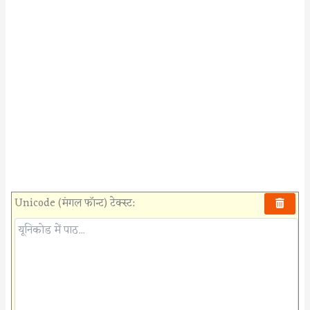
Unicode (मंगल फॉन्ट) टेक्स्ट: