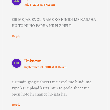
July 5, 2018 at 6:02 pm
SIR ME JAB ENGL NAME KO HINIDI ME KARAHA
HU TO NI HO PARHA HE PLZ HELP
Reply
Unknown
September 23, 2018 at 11:02 am
sir main google sheets me excel me hindi me
type kar upload karta hun to goole sheet me
open hote hi change ho jata hai
Reply