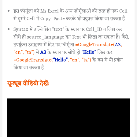
इस फॉर्मूला को Ms Excel के अन्य फॉर्मूलाओं की तरह ही एक Cell
से दूसरे Cell में Copy- Paste करके भी प्रयुक्त किया जा सकता है।
Syntax में उल्लिखित “text” के स्थान पर Cell_ID न लिख कर
सीधे ही source_language का Text भी लिखा जा सकता है। जैसे,
उपर्युक्त उदाहरण में दिए गए फॉर्मूला
=GoogleTranslate(
A3
,
“en”, “ta”)
में
A3
के स्थान पर सीधे ही
“
Hello
”
लिख कर
=GoogleTranslate(
“Hello”
, “en”, “ta”)
के रूप में भी प्रयोग
किया जा सकता है।
यूट्यूब वीडियो देखें: