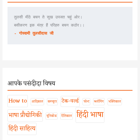
तुलसी मीठे बचन ते सुख उपजत चहुं ओर।
बसीकरण इक मंत्र हैं परिहरु बचन कठोर।।
- गोस्वामी तुलसीदास जी
आपके पसंदीदा विषय
How to
टेक-वर्ल्ड
आदिकाल
कम्प्यूटर
फॉन्ट
ब्लॉगिंग
भक्तिकाल
हिंदी भाषा
भाषा प्रौद्योगिकी
यूनिकोड
रीतिकाल
हिंदी साहित्य