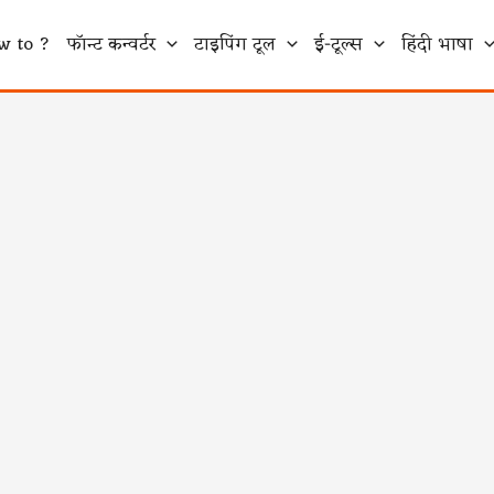
w to ?
फॉन्ट कन्वर्टर
टाइपिंग टूल
ई-टूल्स
हिंदी भाषा