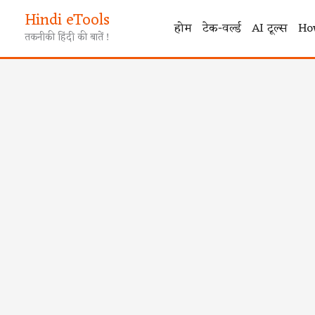
Skip
Hindi eTools
to
होम
टेक-वर्ल्ड
AI टूल्स
Ho
तकनीकी हिंदी की बातें !
content