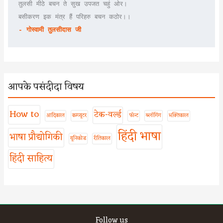
तुलसी मीठे बचन ते सुख उपजत चहुं ओर।
बसीकरण इक मंत्र हैं परिहरु बचन कठोर।।
- गोस्वामी तुलसीदास जी
आपके पसंदीदा विषय
How to
टेक-वर्ल्ड
आदिकाल
कम्प्यूटर
फॉन्ट
ब्लॉगिंग
भक्तिकाल
हिंदी भाषा
भाषा प्रौद्योगिकी
यूनिकोड
रीतिकाल
हिंदी साहित्य
Follow us