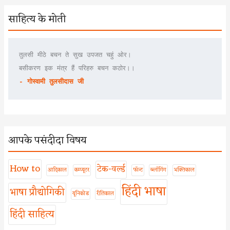
साहित्य के मोती
तुलसी मीठे बचन ते सुख उपजत चहुं ओर।
बसीकरण इक मंत्र हैं परिहरु बचन कठोर।।
- गोस्वामी तुलसीदास जी
आपके पसंदीदा विषय
How to
टेक-वर्ल्ड
आदिकाल
कम्प्यूटर
फॉन्ट
ब्लॉगिंग
भक्तिकाल
हिंदी भाषा
भाषा प्रौद्योगिकी
यूनिकोड
रीतिकाल
हिंदी साहित्य