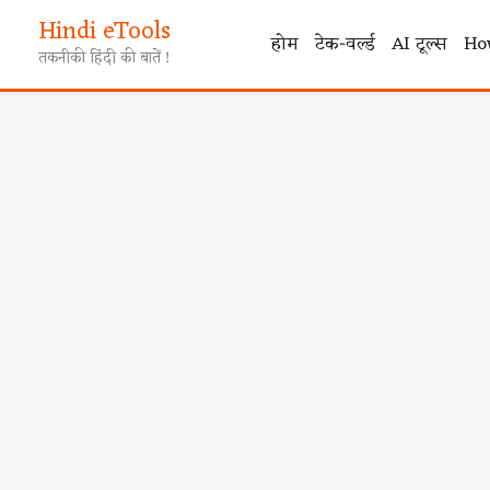
Skip
Hindi eTools
to
होम
टेक-वर्ल्ड
AI टूल्स
Ho
तकनीकी हिंदी की बातें !
content