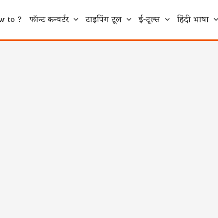
w to ?
फॉन्ट कन्वर्टर
टाइपिंग टूल
ई-टूल्स
हिंदी भाषा