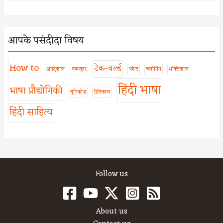
आपके पसंदीदा विषय
How to
टेक-वर्ल्ड
आदिकाल
कम्प्यूटर
फॉन्ट
ब्लॉगिंग
भक्तिकाल
हिंदी भाषा
भाषा प्रौद्योगिकी
यूनिकोड
रीतिकाल
हिंदी साहित्य
Follow us
About us