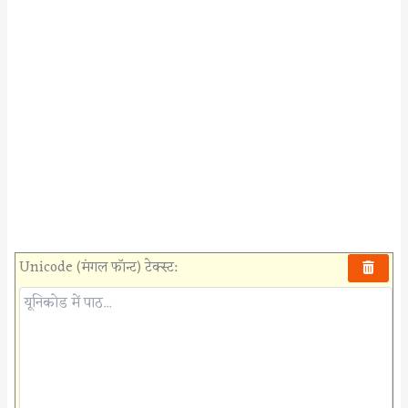
Unicode (मंगल फॉन्ट) टेक्स्ट: