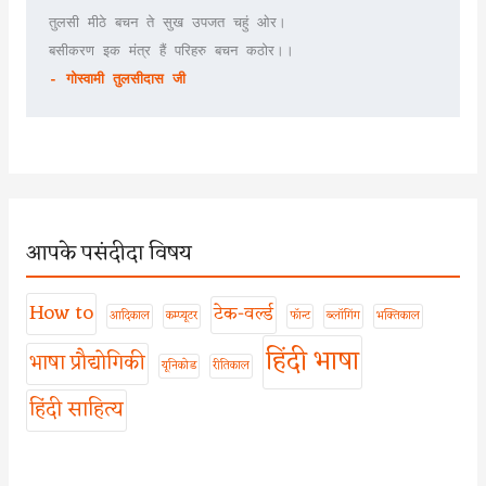
तुलसी मीठे बचन ते सुख उपजत चहुं ओर।
बसीकरण इक मंत्र हैं परिहरु बचन कठोर।।
- गोस्वामी तुलसीदास जी
आपके पसंदीदा विषय
How to
टेक-वर्ल्ड
आदिकाल
कम्प्यूटर
फॉन्ट
ब्लॉगिंग
भक्तिकाल
हिंदी भाषा
भाषा प्रौद्योगिकी
यूनिकोड
रीतिकाल
हिंदी साहित्य