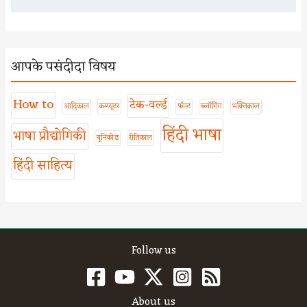
आपके पसंदीदा विषय
How to
टेक-वर्ल्ड
आदिकाल
कम्प्यूटर
फॉन्ट
ब्लॉगिंग
भक्तिकाल
हिंदी भाषा
भाषा प्रौद्योगिकी
यूनिकोड
रीतिकाल
हिंदी साहित्य
Follow us
About us