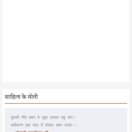
साहित्य के मोती
तुलसी मीठे बचन ते सुख उपजत चहुं ओर।
बसीकरण इक मंत्र हैं परिहरु बचन कठोर।।